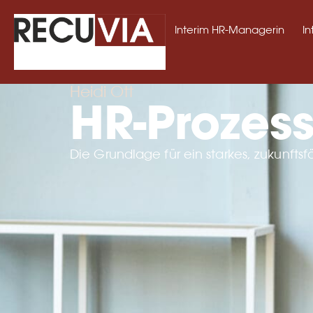
Interim HR-Managerin
In
Heidi Ott
HR-Prozes
Die Grundlage für ein starkes, zukunft