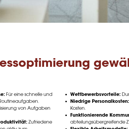
essoptimierung gewäh
e:
Wettbewerbsvorteile:
Für eine schnelle und
Dur
Niedrige Personalkosten
Routineaufgaben.
sierung von Aufgaben
Kosten.
Funktionierende Kommun
oduktivität:
Zufriedene
abteilungsübergreifende 
Flexible Arbeitsmodelle:
gen aktiv zum