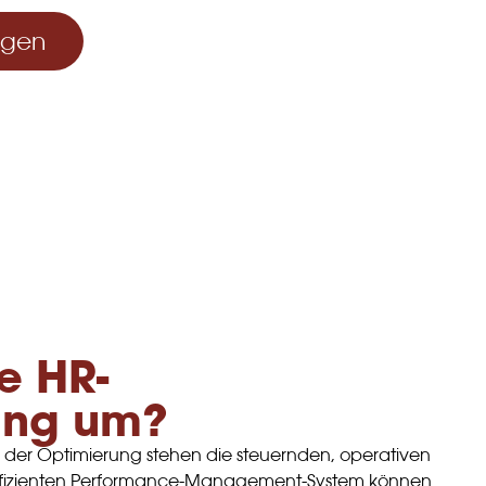
agen
e HR-
ung um?
d der Optimierung stehen die steuernden, operativen
m effizienten Performance-Management-System können